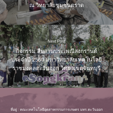
ณ วิทยาลัยชุมชนตราด
Next Post
กิจกรรม สืบสานประเพณีสงกรานต์
ประจำปี 2569 มหาวิทยาลัยเทคโนโลยี
ราชมงคลตะวันออก วิทยาเขตจันทบุรี
ที่อยู่ : คณะเทคโนโลยีอุตสาหกรรมการเกษตร มทร.ตะวันออก