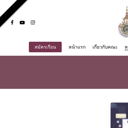
Skip
to
main
facebook
youtube
instagram
content
สมัครเรียน
หน้าแรก
เกี่ยวกับคณะ
ห
Hit enter to search or ESC to close