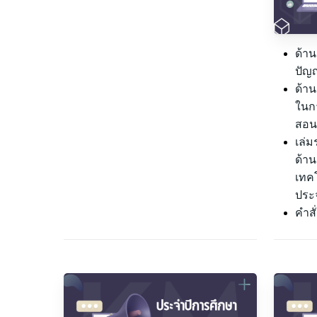
ด้าน
ปัญญ
ด้า
ในก
สอ
เล่
ด้า
เทค
ประ
คำส