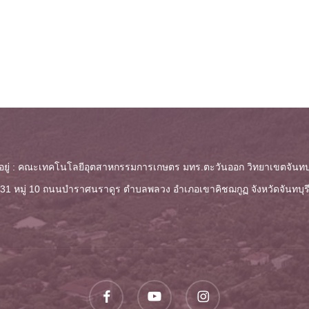
ี่อยู่ : คณะเทคโนโลยีอุตสาหกรรมการเกษตร มทร.ตะวันออก วิทยาเขตจันทบุ
 131 หมู่ 10 ถนนบำราศนราดูร ตำบลพลวง
อำเภอเขาคิชฌกูฏ จังหวัดจันทบุร
facebook
youtube
instagram