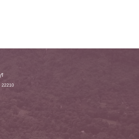
รี
ี 22210