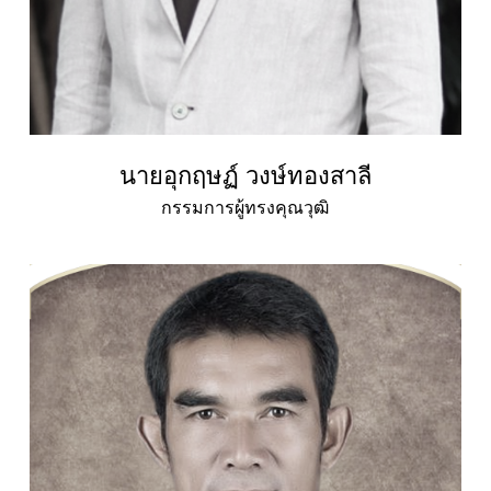
นายอุกฤษฏ์ วงษ์ทองสาลี
กรรมการผู้ทรงคุณวุฒิ