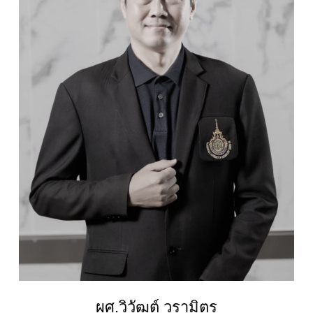
ผศ.วิวัฒต์ วรามิตร