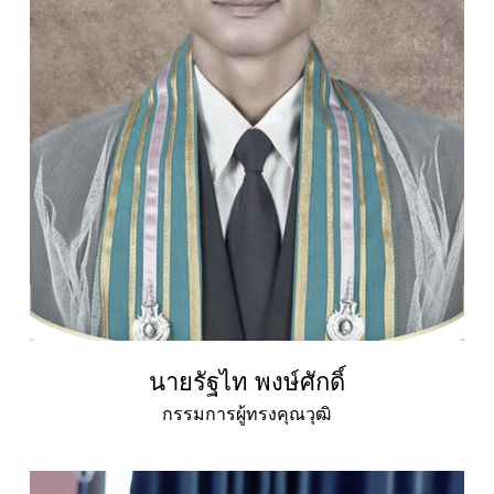
นายรัฐไท พงษ์ศักดิ์
กรรมการผู้ทรงคุณวุฒิ