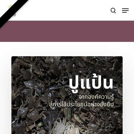
Skip
Men
to
search
main
content
ปู
แป้น
จาก
องค์
ความ
รู้
สู่
การ
ใช้
ประโยชน์