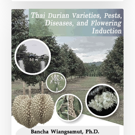
Thai
Durian
Varieties,
Pests,
Diseases,
and
Flowering
Induction