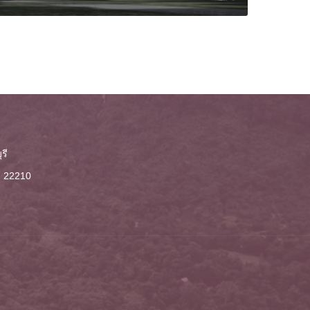
รี
ี 22210