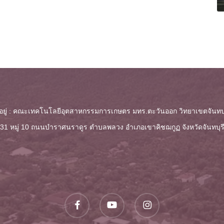
ี่อยู่ : คณะเทคโนโลยีอุตสาหกรรมการเกษตร มทร.ตะวันออก วิทยาเขตจันทบุ
 131 หมู่ 10 ถนนบำราศนราดูร ตำบลพลวง
อำเภอเขาคิชฌกูฏ จังหวัดจันทบุร
facebook
youtube
instagram