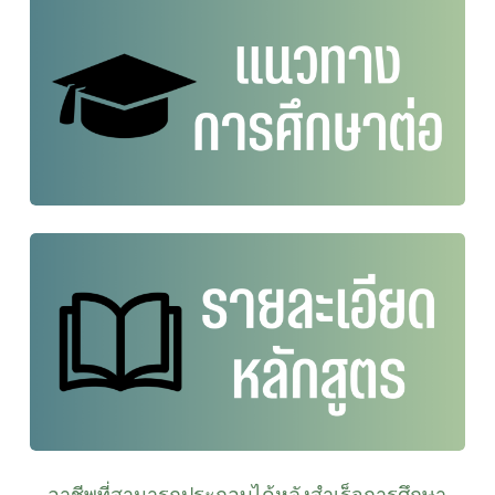
อาชีพที่สามารถประกอบได้หลังสำเร็จการศึกษา