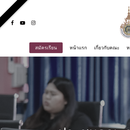
Skip
to
main
facebook
youtube
instagram
content
สมัครเรียน
หน้าแรก
เกี่ยวกับคณะ
ห