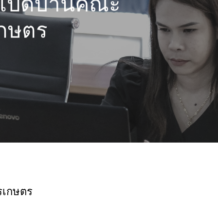
เปิดบ้านคณะ
เกษตร
รเกษตร