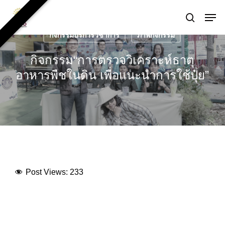
Skip
Men
to
search
main
กิจกรรมบริการวิชาการ
ภาพกิจกรรม
content
กิจกรรม“การตรวจวิเคราะห์ธาตุ
อาหารพืชในดิน เพื่อแนะนำการใช้ปุ๋ย”
Post Views:
233