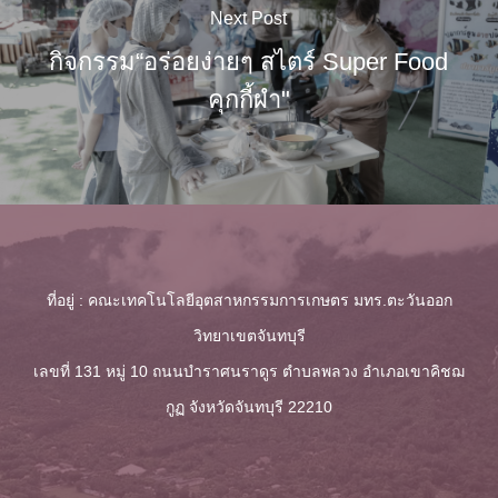
Next Post
กิจกรรม“อร่อยง่ายๆ สไตร์ Super Food
คุกกี้ผำ"
ที่อยู่ : คณะเทคโนโลยีอุตสาหกรรมการเกษตร มทร.ตะวันออก
วิทยาเขตจันทบุรี
เลขที่ 131 หมู่ 10 ถนนบำราศนราดูร ตำบลพลวง
อำเภอเขาคิชฌ
กูฏ จังหวัดจันทบุรี 22210