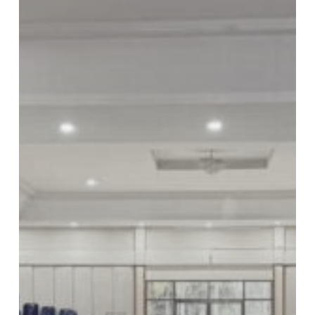
ศึกษา
ต่อ
ให้
น้อง
ๆ
โรงเรียน
ชำนาญ
สามัคคี
วิทยา
จ.ระยอง