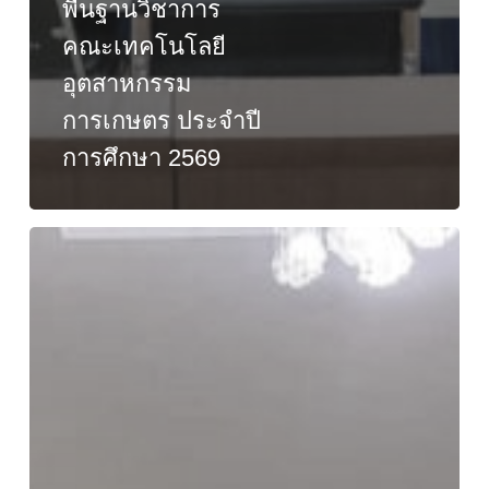
พื้นฐานวิชาการ
คณะเทคโนโลยี
อุตสาหกรรม
การเกษตร ประจำปี
การศึกษา 2569
คณะ
เทคโนโลยี
อุตสาหกรรม
การเกษตร
มทร.ตะวัน
ออก
วข.จันทบุรี
ลุย
แนะแนว
การ